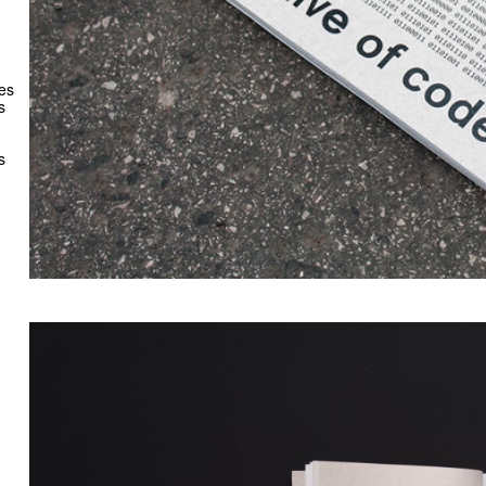
les
s
s