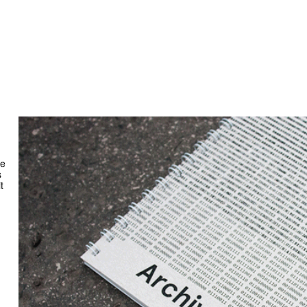
ie
s
t