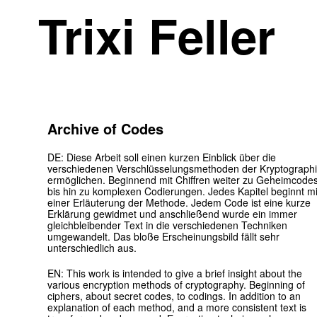
Trixi Feller
Archive of Codes
DE: Diese Arbeit soll einen kurzen Einblick über die
verschiedenen Verschlüsselungsmethoden der Kryptograph
ermöglichen. Beginnend mit Chiffren weiter zu Geheimcode
bis hin zu komplexen Codierungen. Jedes Kapitel beginnt mi
einer Erläuterung der Methode. Jedem Code ist eine kurze
Erklärung gewidmet und anschließend wurde ein immer
gleichbleibender Text in die verschiedenen Techniken
umgewandelt. Das bloße Erscheinungsbild fällt sehr
unterschiedlich aus.
EN: This work is intended to give a brief insight about the
various encryption methods of cryptography. Beginning of
ciphers, about secret codes, to codings. In addition to an
explanation of each method, and a more consistent text is