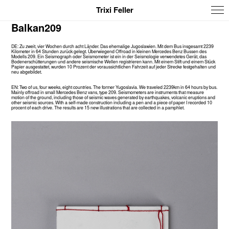
Trixi Feller
Balkan209
DE: Zu zweit, vier Wochen durch acht Länder. Das ehemalige Jugoslawien. Mit dem Bus insgesamt 2239
Kilometer in 64 Stunden zurück gelegt. Überwiegend Offroad in kleinen Mercedes Benz Bussen des
Modells 209. Ein Seismograph oder Seismometer ist ein in der Seismologie verwendetes Gerät, das
Bodenerschütterungen und andere seismische Wellen registrieren kann. Mit einem Stift und einem Stück
Papier ausgestattet, wurden 10 Prozent der voraussichtlichen Fahrzeit auf jeder Strecke festgehalten und
neu abgebildet.
EN: Two of us, four weeks, eight countries. The former Yugoslavia. We traveled 2239km in 64 hours by bus.
Mainly offroad in small Mercedes Benz vans, type 209. Seismometers are instruments that measure
motion of the ground, including those of seismic waves generated by earthquakes, volcanic eruptions and
other seismic sources. With a self-made construction including a pen and a piece of paper I recorded 10
procent of each drive. The results are 15 new illustrations that are collected in a pamphlet.